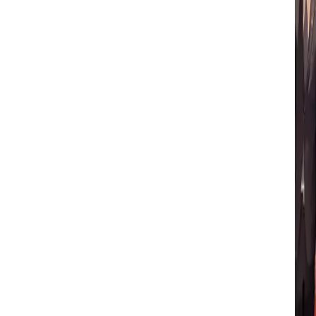
Devis
Devis
010 60 49 23